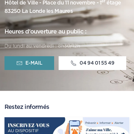
er
Hôtel de Ville - Place du 11 novembre - 1
étage
83250 La Londe les Maures
Heures d'ouverture au public :
Du lundi au vendredi : 8h30/12h
E-MAIL
04 94 01 55 49
Restez informés