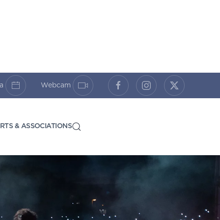
da
Webcam
RTS & ASSOCIATIONS