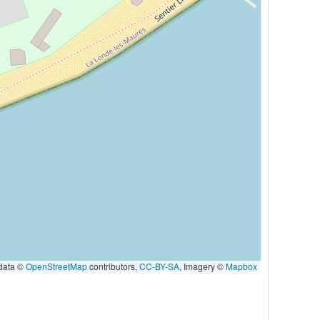
data ©
OpenStreetMap
contributors,
CC-BY-SA
, Imagery ©
Mapbox