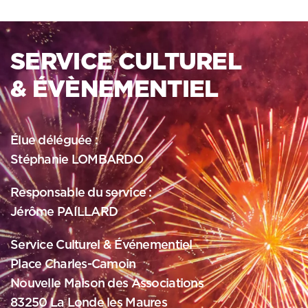
SERVICE CULTUREL
& ÉVÈNEMENTIEL
Élue déléguée :
Stéphanie LOMBARDO
Responsable du service :
Jérôme PAILLARD
Service Culturel & Événementiel
Place Charles-Camoin
Nouvelle Maison des Associations
83250 La Londe les Maures