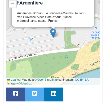
l'Argentière
−
Annamites (littoral), La Londe-les-Maures, Toulon,
Var, Provence-Alpes-Côte d'Azur, France
métropolitaine, 83250, France
Leaflet
|
Map data ©
OpenStreetMap
contributors,
CC-BY-SA
,
Imagery ©
Mapbox